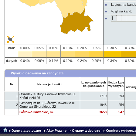
L. głos. na kand
% gł. na kand:
brak
0.00%
0.05%
0.10%
0.15%
0.20%
0.25%
0.30%
0.35%
danych
0.04%
0.09%
0.14%
0.19%
0.24%
0.29%
0.34%
0.39%
Wyniki głosowania na kandydata
L. uprawnionych
liczba kart
Nr
Nazwa jednostki
do głosowania
wydanych
oddan
Ośrodek Kultury, Górowo Iławeckie ul.
1
1710
293
Kościuszki 26
Gimnazjum nr 1, Górowo Iławeckie ul.
2
1948
254
Generała Sikorskiego 22
Górowo Iławeckie, m.
3658
547
Dane statystyczne
Akty Prawne
Organy wyborcze
Komitety wyborcze