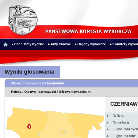
Dane statystyczne
Akty Prawne
Organy wyborcze
Komitety wybor
Wyniki głosowania
Wyniki głosowania na kandydata
Polska
/
Olsztyn
/
bartoszycki
/
Górowo Iławeckie, m.
CZERNIAWS
Nr listy:
Nr na liście:
L. głos. ważnych
L. głos. na listę: