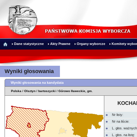
Dane statystyczne
Akty Prawne
Organy wyborcze
Komitety wybor
Wyniki głosowania
Wyniki głosowania na kandydata
Polska
/
Olsztyn
/
bartoszycki
/
Górowo Iławeckie, gm.
KOCHAN
Nr listy:
Nr na liście:
L. głos. ważnych
L. głos. na listę: