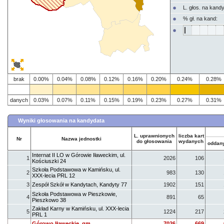
L. głos. na kand
% gł. na kand:
brak
0.00%
0.04%
0.08%
0.12%
0.16%
0.20%
0.24%
0.28%
danych
0.03%
0.07%
0.11%
0.15%
0.19%
0.23%
0.27%
0.31%
Wyniki głosowania na kandydata
L. uprawnionych
liczba kart
Nr
Nazwa jednostki
do głosowania
wydanych
oddan
Internat II LO w Górowie Iławeckim, ul.
1
2026
106
Kościuszki 24
Szkoła Podstawowa w Kamińsku, ul.
2
983
130
XXX-lecia PRL 12
3
Zespół Szkół w Kandytach, Kandyty 77
1902
151
Szkoła Podstawowa w Pieszkowie,
4
891
65
Pieszkowo 38
Zakład Karny w Kamińsku, ul. XXX-lecia
5
1224
217
PRL 1
Górowo Iławeckie, gm.
7026
669