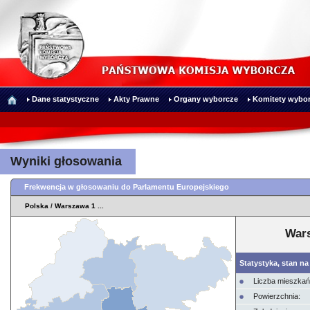
Dane statystyczne
Akty Prawne
Organy wyborcze
Komitety wybor
Wyniki głosowania
Frekwencja w głosowaniu do Parlamentu Europejskiego
Polska
/
Warszawa 1
...
Wars
Statystyka, stan na
Liczba mieszka
Powierzchnia: