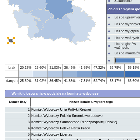
Zaludnienie:
Zbiorcze wyniki gł
Liczba uprawnio
Liczba wydanych
Liczba wyjętych 
Liczba ważnych 
Liczba głosów
ważnych:
Liczba mandató
brak
20.17%
25.60%
31.03%
36.46%
41.89%
47.32%
52.75%
58.18%
danych
25.59%
31.02%
36.45%
41.88%
47.31%
52.74%
58.17%
63.60%
Wyniki głosowania w podziale na komitety wyborcze
Numer listy
Nazwa komitetu wyborczego
1
Komitet Wyborczy Unia Polityki Realnej
2
Komitet Wyborczy Polskie Stronnictwo Ludowe
3
Komitet Wyborczy Samoobrona Rzeczpospolitej Polskiej
4
Komitet Wyborczy Polska Partia Pracy
5
Komitet Wyborczy Libertas