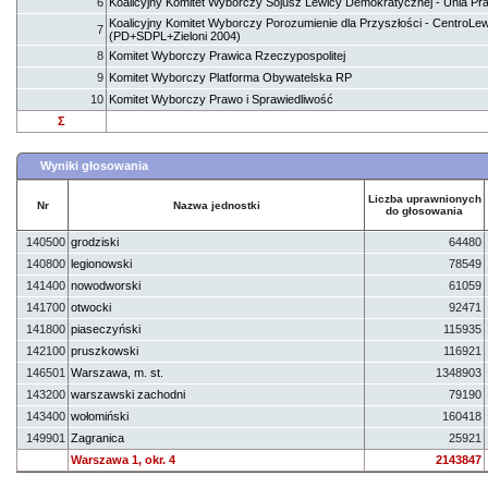
6
Koalicyjny Komitet Wyborczy Sojusz Lewicy Demokratycznej - Unia Pr
Koalicyjny Komitet Wyborczy Porozumienie dla Przyszłości - CentroLe
7
(PD+SDPL+Zieloni 2004)
8
Komitet Wyborczy Prawica Rzeczypospolitej
9
Komitet Wyborczy Platforma Obywatelska RP
10
Komitet Wyborczy Prawo i Sprawiedliwość
Σ
Wyniki głosowania
Liczba uprawnionych
Nr
Nazwa jednostki
do głosowania
140500
grodziski
64480
140800
legionowski
78549
141400
nowodworski
61059
141700
otwocki
92471
141800
piaseczyński
115935
142100
pruszkowski
116921
146501
Warszawa, m. st.
1348903
143200
warszawski zachodni
79190
143400
wołomiński
160418
149901
Zagranica
25921
Warszawa 1, okr. 4
2143847