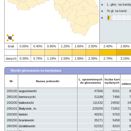
L. głos. na kand
% gł. na kand:
brak
0.00%
0.40%
0.80%
1.20%
1.60%
2.00%
2.40%
2.80%
danych
0.39%
0.79%
1.19%
1.59%
1.99%
2.39%
2.79%
3.19%
Wyniki głosowania na kandydata
L. uprawnionych
liczba kart
Nr
Nazwa jednostki
do głosowania
wydanych
oddan
200100
augustowski
47666
8161
8
280100
bartoszycki
51188
7486
7
200200
białostocki
111432
24592
24
206101
Białystok, m.
229255
71652
71
200300
bielski
49291
9763
9
280200
braniewski
35271
5458
5
280300
działdowski
52332
8203
8