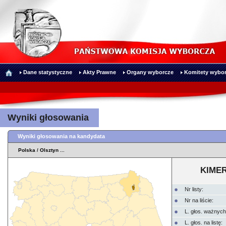
Dane statystyczne
Akty Prawne
Organy wyborcze
Komitety wybor
Wyniki głosowania
Wyniki głosowania na kandydata
Polska
/
Olsztyn
...
KIMER
Nr listy:
Nr na liście:
L. głos. ważnych
L. głos. na listę: