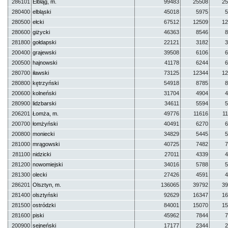
286101
Elbląg, m.
99483
25508
25
280400
elbląski
45018
5975
5
280500
ełcki
67512
12509
12
280600
giżycki
46363
8546
8
281800
gołdapski
22121
3182
3
200400
grajewski
39508
6106
6
200500
hajnowski
41178
6244
6
280700
iławski
73125
12344
12
280800
kętrzyński
54918
8785
8
200600
kolneński
31704
4904
4
280900
lidzbarski
34611
5594
5
206201
Łomża, m.
49776
11616
1
200700
łomżyński
40491
6270
6
200800
moniecki
34829
5445
5
281000
mrągowski
40725
7482
7
281100
nidzicki
27011
4339
4
281200
nowomiejski
34016
5788
5
281300
olecki
27426
4591
4
286201
Olsztyn, m.
136065
39792
39
281400
olsztyński
92629
16347
16
281500
ostródzki
84001
15070
15
281600
piski
45962
7844
7
200900
sejneński
17177
2344
2