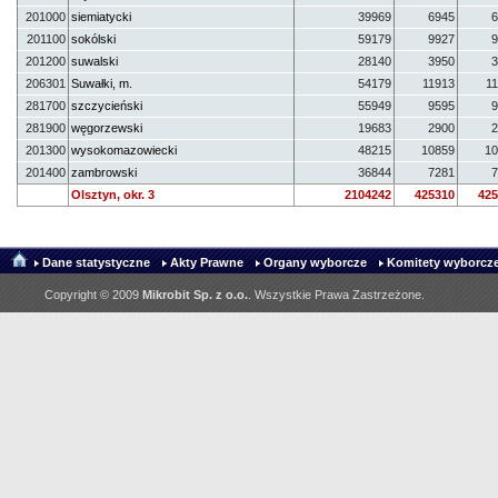
201000
siemiatycki
39969
6945
6
201100
sokólski
59179
9927
9
201200
suwalski
28140
3950
3
206301
Suwałki, m.
54179
11913
1
281700
szczycieński
55949
9595
9
281900
węgorzewski
19683
2900
2
201300
wysokomazowiecki
48215
10859
10
201400
zambrowski
36844
7281
7
Olsztyn, okr. 3
2104242
425310
425
Dane statystyczne
Akty Prawne
Organy wyborcze
Komitety wyborcze
Copyright © 2009
Mikrobit Sp. z o.o.
. Wszystkie Prawa Zastrzeżone.